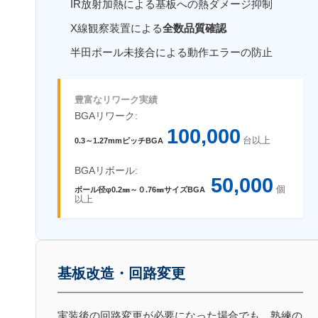
IR放射加熱による基板への熱ダメージ抑制
X線観察装置による
全数品質確認
半田ボール未接合による動作エラーの防止
豊富なリワーク実績
BGAリワーク:
100,000
台以上
0.3
～
1.27mm
ピッチ
BGA
BGAリボール:
50,000
個
ボール径
φ0.2㎜
～０
.76
㎜サイズBGA
以上
基板改造・回路変更
実装後の回路変更が必要になった場合でも、熟練の