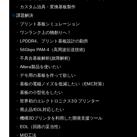
カスタム治具・変換基板製作
課題解決
プリント基板シミュレーション
ワンランク上の物創りへ！
LPDDR4、プリント基板設計の勘所
56Gbps PAM-4（高周波伝送技術)
不具合基板解析(故障解析)
Altera製品を使いたい
デモ用の基板を作って欲しい
基板の電磁ノイズを低減したい（EMC対策）
基板の小型化をしたい
世界初のエレクトロニクス3Ｄプリンター
廃止品/EOL対応したい
機構3Dプリンタを利用した開発支援ツール
EOL（回路の妥当性）
MID工法