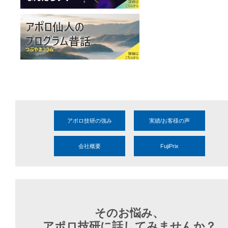
アポロ技研の強み
実績/お客様の声
会社概要
FujiPrix
そのお悩み、
アポロ技研に話してみませんか？