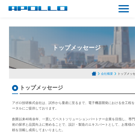
トップメッセージ
会社概要
トップメッ
トップメッセージ
アポロ技研株式会社は、試作から量産に至るまで、電子機器開発における全工程を
ータルにご提供しております。
創業以来40有余年、一貫してベストソリューションパートナー企業を目指し、専
術の探求と品質向上に努めることで、設計・製造のエキスパートとして、お客様の
頼を頂戴し成長してまいりました。