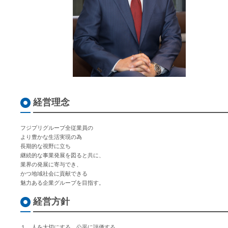
経営理念
フジプリグループ全従業員の
より豊かな生活実現の為
長期的な視野に立ち
継続的な事業発展を図ると共に、
業界の発展に寄与でき、
かつ地域社会に貢献できる
魅力ある企業グループを目指す。
経営方針
１．人を大切にする。公平に評価する。