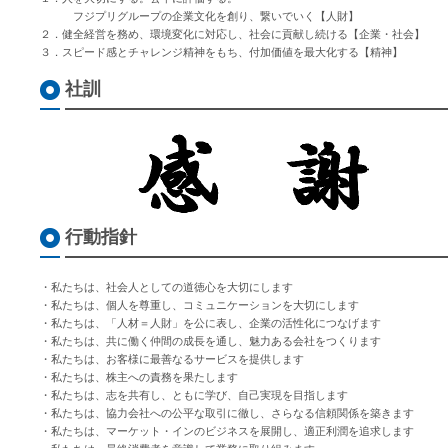
フジプリグループの企業文化を創り、繋いでいく【人財】
２．健全経営を務め、環境変化に対応し、社会に貢献し続ける【企業・社会】
３．スピード感とチャレンジ精神をもち、付加価値を最大化する【精神】
社訓
行動指針
・私たちは、社会人としての道徳心を大切にします
・私たちは、個人を尊重し、コミュニケーションを大切にします
・私たちは、「人材＝人財」を公に表し、企業の活性化につなげます
・私たちは、共に働く仲間の成長を通し、魅力ある会社をつくります
・私たちは、お客様に最善なるサービスを提供します
・私たちは、株主への責務を果たします
・私たちは、志を共有し、ともに学び、自己実現を目指します
・私たちは、協力会社への公平な取引に徹し、さらなる信頼関係を築きます
・私たちは、マーケット・インのビジネスを展開し、適正利潤を追求します