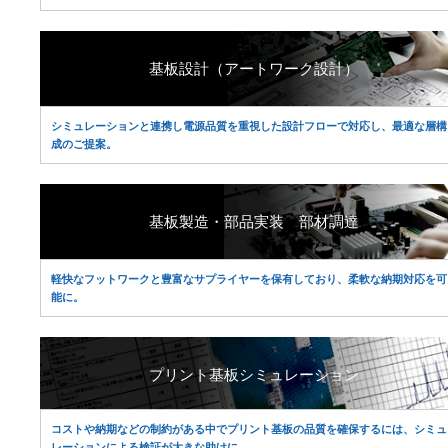
基板設計（アートワーク設計）
シミュレーションと連携し電源品質を重視した設計フローで対応し、最適な層構
成のご提案。
基板製造・部品実装
部材調達
軽快なフットワークと豊富なサプライヤーを保有しており、柔軟な納期対応を可
能に。
プリント基板シミュレーション
コストや納期などの制約がある中でプリント基板の品質を確保するには、シミュ
レーションによる検証が大きな助けに。