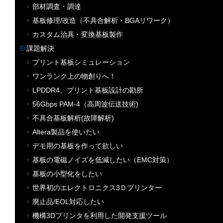
部材調査・調達
基板修理/改造（不具合解析・BGAリワーク）
カスタム治具・変換基板製作
課題解決
プリント基板シミュレーション
ワンランク上の物創りへ！
LPDDR4、プリント基板設計の勘所
56Gbps PAM-4（高周波伝送技術)
不具合基板解析(故障解析)
Altera製品を使いたい
デモ用の基板を作って欲しい
基板の電磁ノイズを低減したい（EMC対策）
基板の小型化をしたい
世界初のエレクトロニクス3Ｄプリンター
廃止品/EOL対応したい
機構3Dプリンタを利用した開発支援ツール