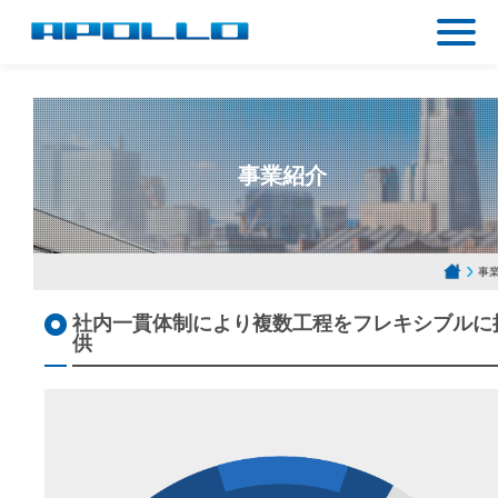
事業紹介
事
社内一貫体制により複数工程をフレキシブルに
供