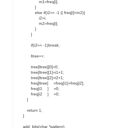
m1=freq[i];
}
else if(i2== -1 || freq[i]<m2){
i2=i;
m2=freq[i];
}
}
if(i2== -1)break;
ltree++;
tree[ltree][0]=0;
tree[ltree][1]=i1+1;
tree[ltree][2]=i2+1;
freq[ltree] =freq[i1]+freq[i2];
freq[i1 ] =0;
freq[i2 ] =0;
}
return 1;
}
add_bits(char *pattern)