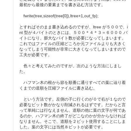
最初から最後の要素までを書き込む方法です。
fwrite(tree,sizeof(tree[0]),ltree+1,out_fp);
とすればそのまま書き込めるのですが、ltree が５００で、i
nt 型が４バイトのときには、５００＊４＊３＝６０００ バ
イトになり、膨大なバイト数が必要になってしまいます。
これではファイルの圧縮どころか元ファイルよりも大きく
なってしまう可能性が非常に大きくなってしまいますので
工夫が必要です。
色々と考えてみたのですが、次のような方法にしまし
た。
ハフマン木の根から節を順番に通りすべての葉に辿り着
くまでの道順を圧縮ファイルに書き込む。
という方法です。左側の子に行くのが０で右が１なので
必要なビット数がかなり削減されるはずです。だからと言
って単純には行なえません、道順の他に葉の文字が何であ
るのか、ハフマン木の終了がどこなのかが分からなければ
なりません。そこで、道順を２ビット使用することにしま
した。葉の文字には当然８ビットが必要です。