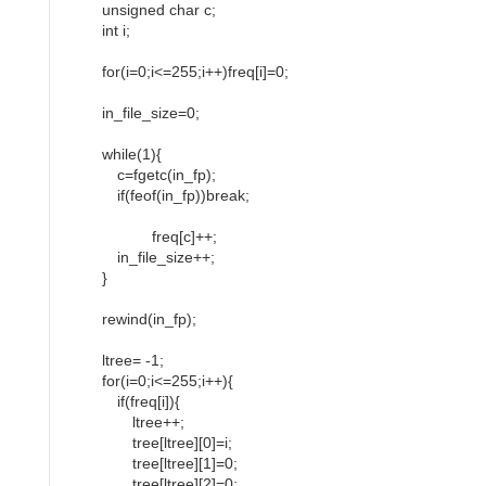
unsigned char c;
int i;
for(i=0;i<=255;i++)freq[i]=0;
in_file_size=0;
while(1){
c=fgetc(in_fp);
if(feof(in_fp))break;
freq[c]++;
in_file_size++;
}
rewind(in_fp);
ltree= -1;
for(i=0;i<=255;i++){
if(freq[i]){
ltree++;
tree[ltree][0]=i;
tree[ltree][1]=0;
tree[ltree][2]=0;