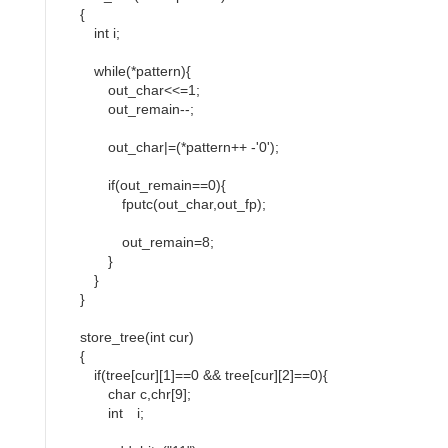
{
int i;
while(*pattern){
out_char<<=1;
out_remain--;
out_char|=(*pattern++ -'0');
if(out_remain==0){
fputc(out_char,out_fp);
out_remain=8;
}
}
}
store_tree(int cur)
{
if(tree[cur][1]==0 && tree[cur][2]==0){
char c,chr[9];
int i;