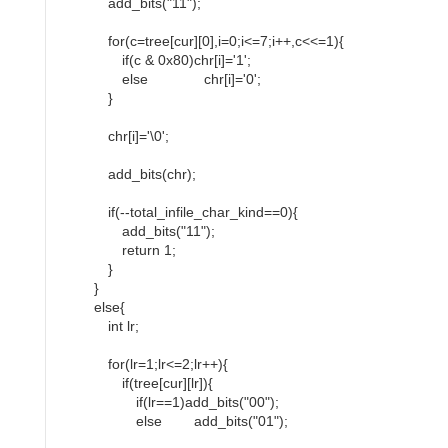
add_bits("11");
for(c=tree[cur][0],i=0;i<=7;i++,c<<=1){
if(c & 0x80)chr[i]='1';
else chr[i]='0';
}
chr[i]='\0';
add_bits(chr);
if(--total_infile_char_kind==0){
add_bits("11");
return 1;
}
}
else{
int lr;
for(lr=1;lr<=2;lr++){
if(tree[cur][lr]){
if(lr==1)add_bits("00");
else add_bits("01");