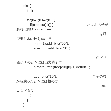
}
else{
int lr;
for(lr=1;lr<=2;lr++){
if(tree[cur][lr]){ /* 左右の子が
あれば再び store_tree
を呼
び出し木の枝を進む */
if(lr==1)add_bits("00");
else add_bits("01");
/* 戻り
値が 1 のときには出力終了 */
if(store_tree(tree[cur][lr]-1))return 1;
add_bits("10"); /* 子の枝
から戻ったときには根の方
向に
１つ戻る */
}
}
}