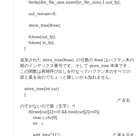
fwrite(&in_file_size,sizeof(in_file_size),1,out_fp);
out_remain=8;
store_tree(ltree);
fclose(out_fp);
fclose( in_fp);
}
追加された store_tree(ltree); の引数の ltree はハフマン木の
根のインデックス番号です。そして store_tree 本体です。
この関数は再帰呼び出しを行なってハフマン木のすべての
節と葉を辿のでちょっと難しいかも知れません。
store_tree(int cur)
{
/* 左右
の子がないので葉（文字） */
if(tree[cur][1]==0 && tree[cur][2]==0){
char c,chr[9];
int i;
add_bits("11"); /* 葉を示す