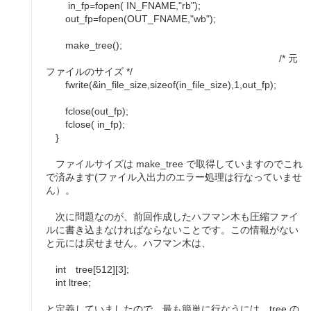
in_fp=fopen( IN_FNAME,"rb");
out_fp=fopen(OUT_FNAME,"wb");
make_tree();
/* 元
ファイルのサイズ */
fwrite(&in_file_size,sizeof(in_file_size),1,out_fp);
fclose(out_fp);
fclose( in_fp);
}
ファイルサイズは make_tree で取得していますのでこれ
で済みます(ファイル入出力のエラー処理は行なっていませ
ん）。
次に問題なのが、前回作成したハフマン木も圧縮ファイ
ルに書き込まなければならないことです。この情報がない
と元には戻せません。ハフマン木は、
int tree[512][3];
int ltree;
と定義していましたので、最も簡単に行なうには、tree の