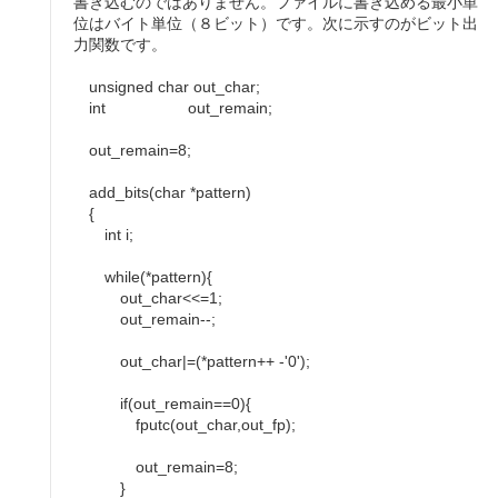
書き込むのではありません。ファイルに書き込める最小単
位はバイト単位（８ビット）です。次に示すのがビット出
力関数です。
unsigned char out_char;
int out_remain;
out_remain=8;
add_bits(char *pattern)
{
int i;
while(*pattern){
out_char<<=1;
out_remain--;
out_char|=(*pattern++ -'0');
if(out_remain==0){
fputc(out_char,out_fp);
out_remain=8;
}