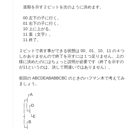
道順を示す２ビットを次のように決めます。
00 左下の子に行く。
01 右下の子に行く。
10 上に上がる。
11 葉（文字）。
11 終了。
２ビットで表す事ができる状態は 00、01、10、11 の４つ
しかありませんので終了を示すには１つ足りません。上の
様に決めたのにはちょっと説明が必要です（終了を示すの
が11というのは、決して間違いではありません）。
前回の ABCDEABABBCBC のときのハフマン木で考えてみ
ましょう。
┌A
┌┤
││┌D
│└┤
┤ └E
│┌B
└┤