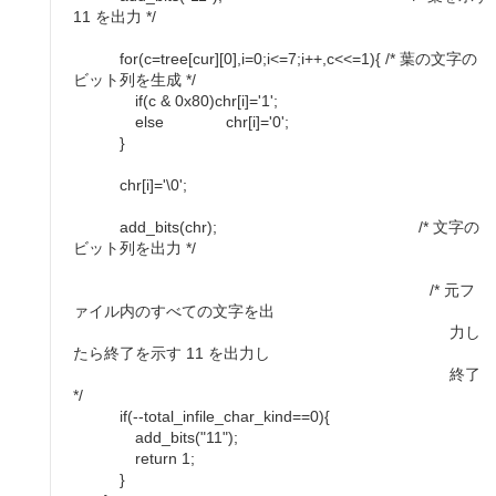
11 を出力 */
for(c=tree[cur][0],i=0;i<=7;i++,c<<=1){ /* 葉の文字の
ビット列を生成 */
if(c & 0x80)chr[i]='1';
else chr[i]='0';
}
chr[i]='\0';
add_bits(chr); /* 文字の
ビット列を出力 */
/* 元フ
ァイル内のすべての文字を出
力し
たら終了を示す 11 を出力し
終了
*/
if(--total_infile_char_kind==0){
add_bits("11");
return 1;
}