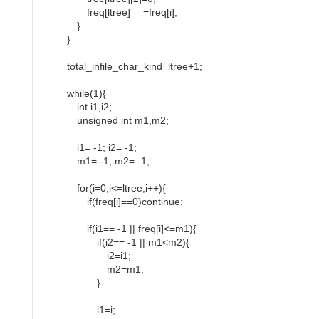
freq[ltree] =freq[i];
}
}
total_infile_char_kind=ltree+1;
while(1){
int i1,i2;
unsigned int m1,m2;
i1= -1; i2= -1;
m1= -1; m2= -1;
for(i=0;i<=ltree;i++){
if(freq[i]==0)continue;
if(i1== -1 || freq[i]<=m1){
if(i2== -1 || m1<m2){
i2=i1;
m2=m1;
}
i1=i;