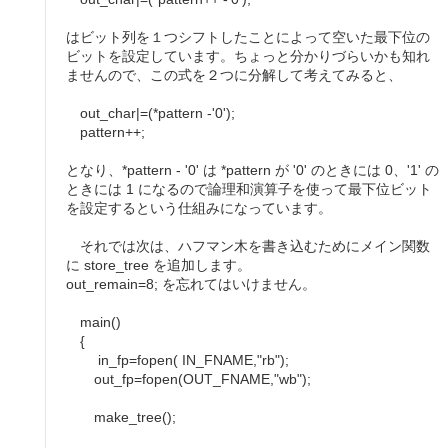
はビット列を１つシフトしたことによって空いた最下位の
ビットを設定しています。ちょっと分かりづらいかも知れ
ませんので、この式を２つに分解して考えてみると、
out_char|=(*pattern -'0');
pattern++;
となり、*pattern - '0' は *pattern が '0' のときには 0、'1' の
ときには 1 になるので論理和演算子を使って最下位ビット
を設定するという仕組みになっています。
それでは次は、ハフマン木を書き込むためにメイン関数
に store_tree を追加します。
out_remain=8; を忘れてはいけません。
main()
{
in_fp=fopen( IN_FNAME,"rb");
out_fp=fopen(OUT_FNAME,"wb");
make_tree();