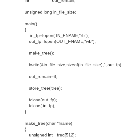
int out_remain;
unsigned long in_file_size;
main()
{
in_fp=fopen( IN_FNAME,"rb");
out_fp=fopen(OUT_FNAME,"wb");
make_tree();
fwrite(&in_file_size,sizeof(in_file_size),1,out_fp);
out_remain=8;
store_tree(ltree);
fclose(out_fp);
fclose( in_fp);
}
make_tree(char *fname)
{
unsigned int freq[512];