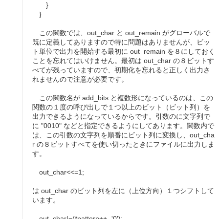
}
}
この関数では、out_char と out_remain がグローバルで
既に定義してありますので特に問題はありませんが、ビッ
ト単位で出力を開始する最初に out_remain を８にしておく
ことを忘れてはいけません。最初は out_char の８ビットす
べてが残っていますので、初期化を忘れると正しく出力さ
れませんので注意が必要です。
この関数名が add_bits と複数形になっているのは、この
関数の１度の呼び出しで１つ以上のビット（ビット列）を
出力できるようになっているからです。引数のに文字列で
に "0010" などと指定できるようにしてあります。関数内で
は、この引数の文字列を順番にビット列に変換し、out_cha
r の８ビットすべてを使い切ったときにファイルに出力しま
す。
out_char<<=1;
は out_char のビット列を左に（上位方向）１つシフトして
います。
out_char|=(*pattern++ -'0');