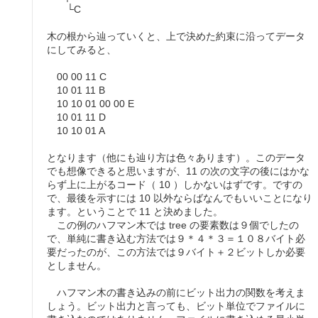
└C
木の根から辿っていくと、上で決めた約束に沿ってデータ
にしてみると、
00 00 11 C
10 01 11 B
10 10 01 00 00 E
10 01 11 D
10 10 01 A
となります（他にも辿り方は色々あります）。このデータ
でも想像できると思いますが、11 の次の文字の後にはかな
らず上に上がるコード（ 10 ）しかないはずです。ですの
で、最後を示すには 10 以外ならばなんでもいいことになり
ます。ということで 11 と決めました。
この例のハフマン木では tree の要素数は９個でしたの
で、単純に書き込む方法では９＊４＊３＝１０８バイト必
要だったのが、この方法では９バイト＋２ビットしか必要
としません。
ハフマン木の書き込みの前にビット出力の関数を考えま
しょう。ビット出力と言っても、ビット単位でファイルに