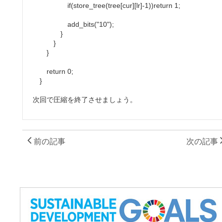
if(store_tree(tree[cur][lr]-1))return 1;
add_bits("10");
}
}
}
return 0;
}
次回で圧縮を終了させましょう。
前の記事
次の記事