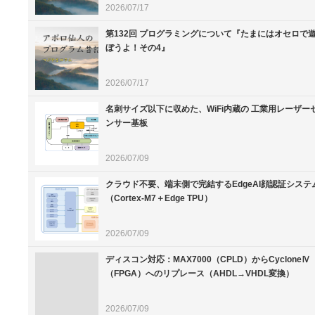
2026/07/17
第132回 プログラミングについて『たまにはオセロで
ぼうよ！その4』
2026/07/17
名刺サイズ以下に収めた、WiFi内蔵の 工業用レーザー
ンサー基板
2026/07/09
クラウド不要、端末側で完結するEdgeAI顔認証システ
（Cortex-M7＋Edge TPU）
2026/07/09
ディスコン対応：MAX7000（CPLD）からCycloneⅣ
（FPGA）へのリプレース（AHDL→VHDL変換）
2026/07/09