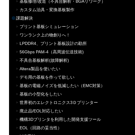
基板修理/改造（不具合解析・BGAリワーク）
カスタム治具・変換基板製作
課題解決
プリント基板シミュレーション
ワンランク上の物創りへ！
LPDDR4、プリント基板設計の勘所
56Gbps PAM-4（高周波伝送技術)
不具合基板解析(故障解析)
Altera製品を使いたい
デモ用の基板を作って欲しい
基板の電磁ノイズを低減したい（EMC対策）
基板の小型化をしたい
世界初のエレクトロニクス3Ｄプリンター
廃止品/EOL対応したい
機構3Dプリンタを利用した開発支援ツール
EOL（回路の妥当性）