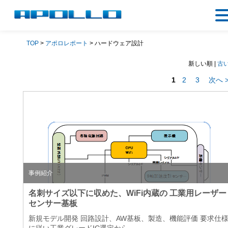
TOP
>
アポロレポート
> ハードウェア設計
新しい順 |
古
1
2
3
次へ 
事例紹介
名刺サイズ以下に収めた、WiFi内蔵の 工業用レーザー
センサー基板
新規モデル開発 回路設計、AW基板、製造、機能評価 要求仕