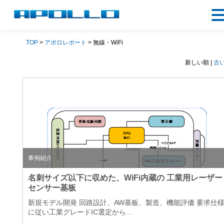
TOP
>
アポロレポート
> 無線・WiFi
新しい順 |
古
事例紹介
名刺サイズ以下に収めた、WiFi内蔵の 工業用レーザー
センサー基板
新規モデル開発 回路設計、AW基板、製造、機能評価 要求仕
に従い工業グレードIC選定から...