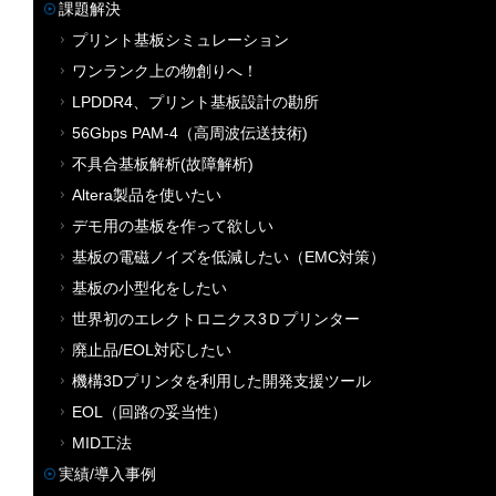
課題解決
プリント基板シミュレーション
ワンランク上の物創りへ！
LPDDR4、プリント基板設計の勘所
56Gbps PAM-4（高周波伝送技術)
不具合基板解析(故障解析)
Altera製品を使いたい
デモ用の基板を作って欲しい
基板の電磁ノイズを低減したい（EMC対策）
基板の小型化をしたい
世界初のエレクトロニクス3Ｄプリンター
廃止品/EOL対応したい
機構3Dプリンタを利用した開発支援ツール
EOL（回路の妥当性）
MID工法
実績/導入事例