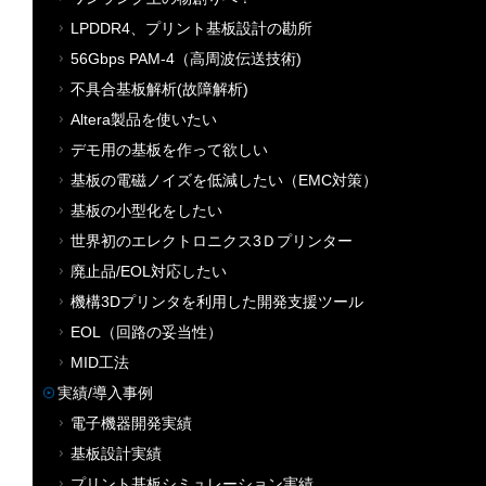
LPDDR4、プリント基板設計の勘所
56Gbps PAM-4（高周波伝送技術)
不具合基板解析(故障解析)
Altera製品を使いたい
デモ用の基板を作って欲しい
基板の電磁ノイズを低減したい（EMC対策）
基板の小型化をしたい
世界初のエレクトロニクス3Ｄプリンター
廃止品/EOL対応したい
機構3Dプリンタを利用した開発支援ツール
EOL（回路の妥当性）
MID工法
実績/導入事例
電子機器開発実績
基板設計実績
プリント基板シミュレーション実績