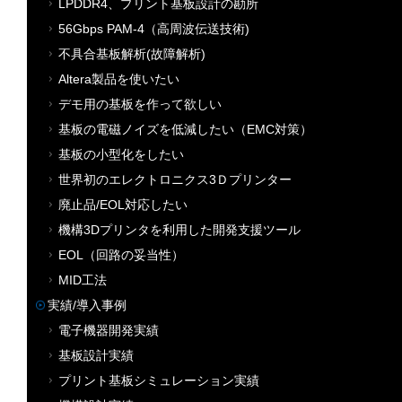
LPDDR4、プリント基板設計の勘所
56Gbps PAM-4（高周波伝送技術)
不具合基板解析(故障解析)
Altera製品を使いたい
デモ用の基板を作って欲しい
基板の電磁ノイズを低減したい（EMC対策）
基板の小型化をしたい
世界初のエレクトロニクス3Ｄプリンター
廃止品/EOL対応したい
機構3Dプリンタを利用した開発支援ツール
EOL（回路の妥当性）
MID工法
実績/導入事例
電子機器開発実績
基板設計実績
プリント基板シミュレーション実績