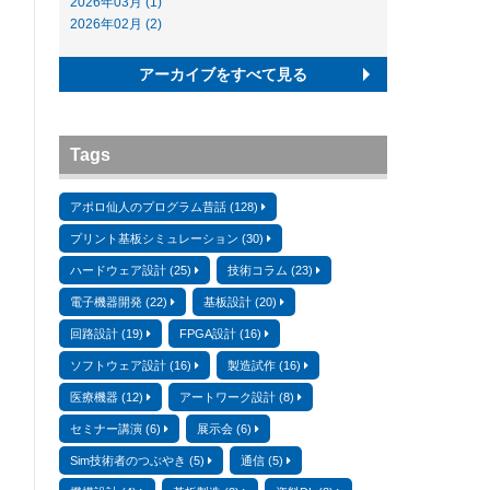
2026年03月 (1)
2026年02月 (2)
アーカイブをすべて見る
Tags
アポロ仙人のプログラム昔話 (128)
プリント基板シミュレーション (30)
ハードウェア設計 (25)
技術コラム (23)
電子機器開発 (22)
基板設計 (20)
回路設計 (19)
FPGA設計 (16)
ソフトウェア設計 (16)
製造試作 (16)
医療機器 (12)
アートワーク設計 (8)
セミナー講演 (6)
展示会 (6)
Sim技術者のつぶやき (5)
通信 (5)