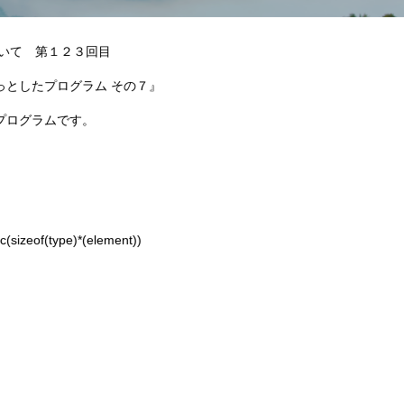
第１２３回目
たプログラム その７』
プログラムです。
(sizeof(type)*(element))