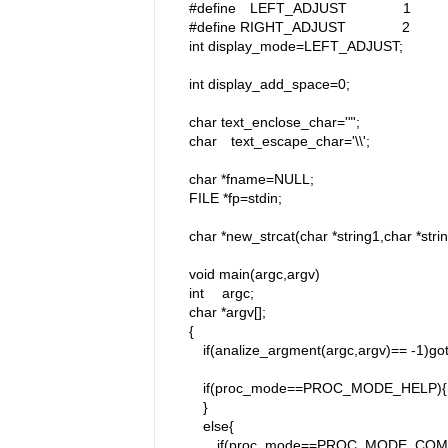
#define LEFT_ADJUST 1
#define RIGHT_ADJUST 2
int display_mode=LEFT_ADJUST;
int display_add_space=0;
char text_enclose_char='"';
char text_escape_char='\\';
char *fname=NULL;
FILE *fp=stdin;
char *new_strcat(char *string1,char *strin
void main(argc,argv)
int argc;
char *argv[];
{
if(analize_argment(argc,argv)== -1)got
if(proc_mode==PROC_MODE_HELP){
}
else{
if(proc_mode==PROC_MODE_COMP