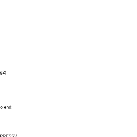
g2);
o end;
RESS){