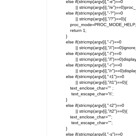
else if(stricmp(argv[i],"-e")==0
|| stricmp(argv[i],"/e")==0)pro
else if(stricmp(argv[i],"-?")==0
|| stricmp(argv[i],"/?")==0){
proc_mode=PROC_MODE_HELP
return 1;
}
else if(stricmp(argv[i],"-i")==0
|| stricmp(argv[i],"/i")==0)ignore_
else if(stricmp(argv[i],"-l")==0
|| stricmp(argv[i],"/l")==0)displ
else if(stricmp(argv[i],"-r")==0
|| stricmp(argv[i],"/r")==0)displ
else if(stricmp(argv[i],"-t1")==0
|| stricmp(argv[i],"/t1")==0){
text_enclose_char='"' ;
text_escape_char='\\';
}
else if(stricmp(argv[i],"-t2")==0
|| stricmp(argv[i],"/t2")==0){
text_enclose_char='"';
text_escape_char='"';
}
else if(stricmp(argv[i],"-s")==0