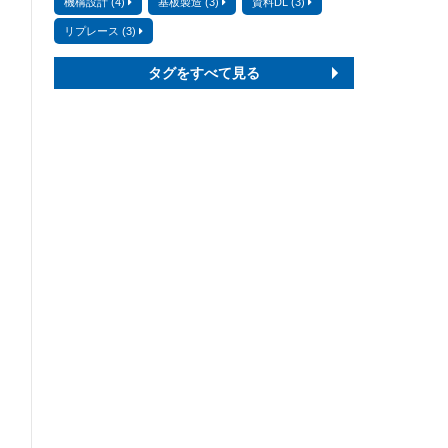
機構設計 (4)
基板製造 (3)
資料DL (3)
リプレース (3)
タグをすべて見る