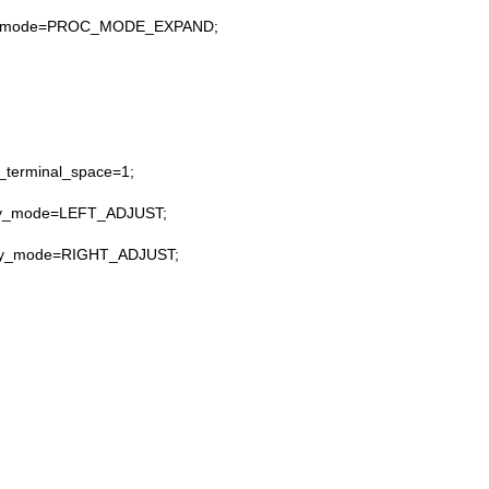
c_mode=PROC_MODE_EXPAND;
;
terminal_space=1;
ay_mode=LEFT_ADJUST;
ay_mode=RIGHT_ADJUST;