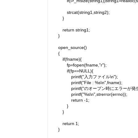
if(l>_msize(string1))string1=realloc(str
strcat(string1,string2);
}
return string1;
}
open_source()
{
if(fname){
fp=fopen(fname,"r");
if(fp==NULL){
printf("入力ファイル\n");
printf("File : %s\n",fname);
printf("のオープン時にエラーが発生し
printf("%s\n",strerror(errno));
return -1;
}
}
return 1;
}