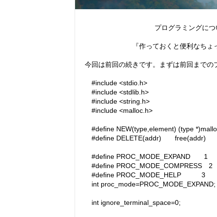
プログラミングについて 
『作っておくと便利なちょっとし
今回は前回の続きです。まずは前回までの
#include <stdio.h>
#include <stdlib.h>
#include <string.h>
#include <malloc.h>
#define NEW(type,element) (type *)malloc
#define DELETE(addr) free(addr)
#define PROC_MODE_EXPAND 1
#define PROC_MODE_COMPRESS 2
#define PROC_MODE_HELP 3
int proc_mode=PROC_MODE_EXPAND;
int ignore_terminal_space=0;