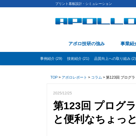
プリント基板設計・シミュレーション
アポロ技研の強み
事業紹
事例紹介 (29)
技術紹介 (21)
品質向上への取り組み (2)
TOP
>
アポロレポート
>
コラム
> 第123回 プロ
2025/12/25
第123回 プロ
と便利なちょっと