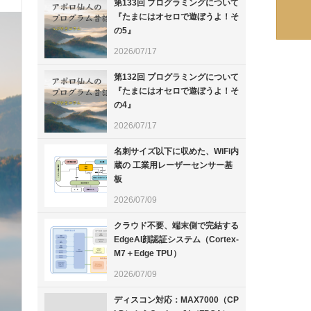
第133回 プログラミングについて
『たまにはオセロで遊ぼうよ！そ
の5』
2026/07/17
第132回 プログラミングについて
『たまにはオセロで遊ぼうよ！そ
の4』
2026/07/17
名刺サイズ以下に収めた、WiFi内
蔵の 工業用レーザーセンサー基
板
2026/07/09
クラウド不要、端末側で完結する
EdgeAI顔認証システム（Cortex-
M7＋Edge TPU）
2026/07/09
ディスコン対応：MAX7000（CP