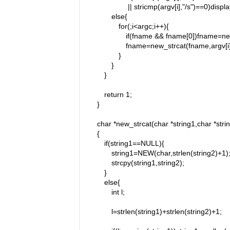
|| stricmp(argv[i],"/s")==0)displa
else{
for(;i<argc;i++){
if(fname && fname[0])fname=new_st
fname=new_strcat(fname,argv[i]
}
}
}
return 1;
}
char *new_strcat(char *string1,char *stri
{
if(string1==NULL){
string1=NEW(char,strlen(string2)+1)
strcpy(string1,string2);
}
else{
int l;
l=strlen(string1)+strlen(string2)+1;