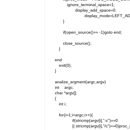
ignore_terminal_space=1;
display_add_space=0;
display_mode=LEFT_ADJ
}
if(open_source()== -1)goto end;
close_source();
}
end:
exit(0);
}
analize_argment(argc,argv)
int argc;
char *argv[];
{
int i;
for(i=1;i<argc;i++){
if(stricmp(argv[i],"-c")==0
|| stricmp(argv[i],"/c")==0)pro