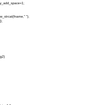
y_add_space=1;
rcat(fname," ");
);
ng2)
;