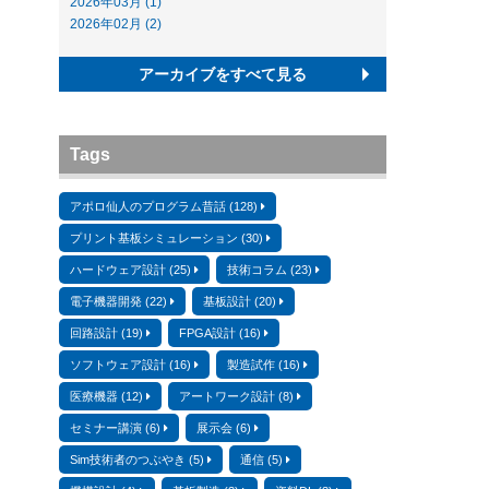
2026年03月 (1)
2026年02月 (2)
アーカイブをすべて見る
Tags
アポロ仙人のプログラム昔話 (128)
プリント基板シミュレーション (30)
ハードウェア設計 (25)
技術コラム (23)
電子機器開発 (22)
基板設計 (20)
回路設計 (19)
FPGA設計 (16)
ソフトウェア設計 (16)
製造試作 (16)
医療機器 (12)
アートワーク設計 (8)
セミナー講演 (6)
展示会 (6)
Sim技術者のつぶやき (5)
通信 (5)