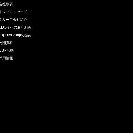
会社概要
トップメッセージ
グループ会社紹介
SDGｓへの取り組み
FujiPrixGroupの強み
公開資料
CSR活動
採用情報