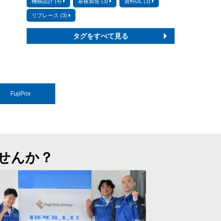
機構設計 (4)
基板製造 (3)
資料DL (3)
リプレース (3)
タグをすべて見る
FujiPrix
せんか？