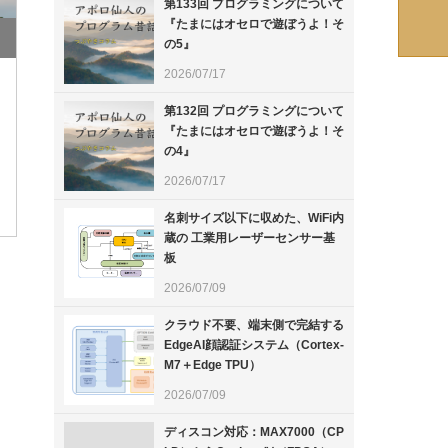
第133回 プログラミングについて
『たまにはオセロで遊ぼうよ！そ
の5』
2026/07/17
第132回 プログラミングについて
』
『たまにはオセロで遊ぼうよ！そ
の4』
2026/07/17
名刺サイズ以下に収めた、WiFi内
蔵の 工業用レーザーセンサー基
板
2026/07/09
クラウド不要、端末側で完結する
EdgeAI顔認証システム（Cortex-
M7＋Edge TPU）
2026/07/09
ディスコン対応：MAX7000（CP