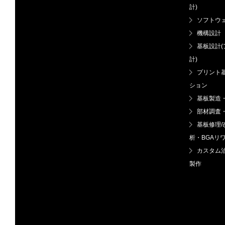
計)
ソフトウ
機構設計
基板設計
計)
プリント
ション
基板製造
部材調査
基板修理
析・BGAリ
カスタム
製作