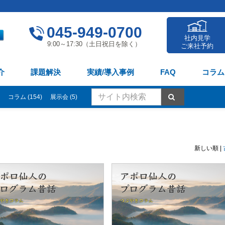
045-949-0700
社内見学
9:00～17:30（土日祝日を除く）
ご来社予約
介
課題解決
実績/導入事例
FAQ
コラム
コラム (154)
展示会 (5)
新しい順 |