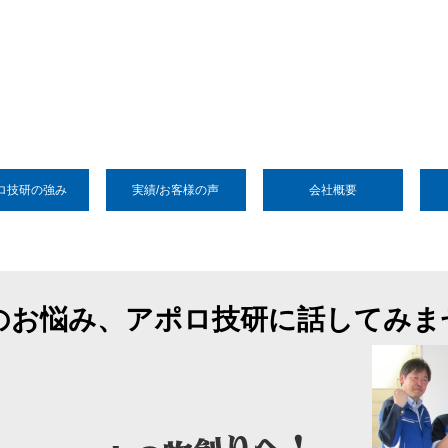
ロ技研の強み
実績/お客様の声
会社概要
のお悩み、
アポロ技研に話してみま