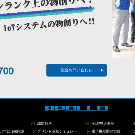
700
総合お問い合わせ
課題解決
実績/導入事例
ェア設計(回路設
プリント基板シミュレー
電子機器開発実績