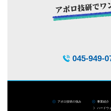
045-949-0
アポロ技研の強み
事業紹介
ハードウ