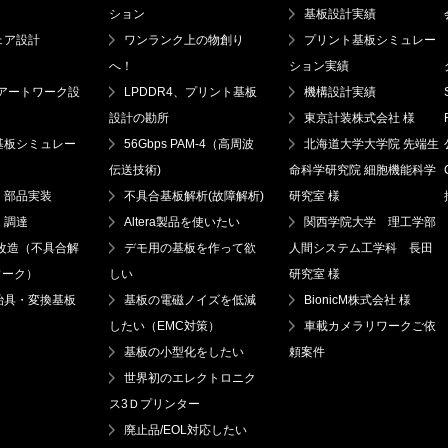
ション
基板設計実績
ェア設計
ワンランク上の物創り
プリント基板シミュレー
へ！
ション実績
(アートワーク設
LPDDR4、プリント基板
機構設計実績
設計の勘所
東京計装株式会社 様
基板シミュレー
56Gbps PAM-4（高周波
北海道大学大学院 先端生
伝送技術)
命科学研究院 細胞機能科学
・部品実装
不具合基板解析(故障解析)
研究室 様
・調達
Altera製品を使いたい
関西学院大学 理工学部
/改造（不具合解
デモ用の基板を作って欲
人間システム工学科 長田
ワーク）
しい
研究室 様
治具・変換基板
基板の電磁ノイズを低減
BionicM株式会社 様
したい（EMC対策）
車載カメラリワークご依
基板の小型化をしたい
頼案件
世界初のエレクトロニク
ス3Ｄプリンター
廃止品/EOL対応したい