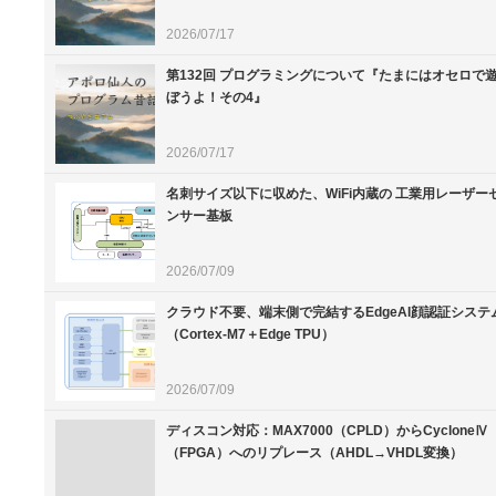
2026/07/17
第132回 プログラミングについて『たまにはオセロで
ぼうよ！その4』
2026/07/17
名刺サイズ以下に収めた、WiFi内蔵の 工業用レーザー
ンサー基板
2026/07/09
クラウド不要、端末側で完結するEdgeAI顔認証システ
（Cortex-M7＋Edge TPU）
2026/07/09
ディスコン対応：MAX7000（CPLD）からCycloneⅣ
（FPGA）へのリプレース（AHDL→VHDL変換）