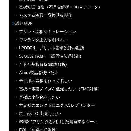
基板修理/改造（不具合解析・BGAリワーク）
カスタム治具・変換基板製作
課題解決
プリント基板シミュレーション
ワンランク上の物創りへ！
LPDDR4、プリント基板設計の勘所
56Gbps PAM-4（高周波伝送技術)
不具合基板解析(故障解析)
Altera製品を使いたい
デモ用の基板を作って欲しい
基板の電磁ノイズを低減したい（EMC対策）
基板の小型化をしたい
世界初のエレクトロニクス3Ｄプリンター
廃止品/EOL対応したい
機構3Dプリンタを利用した開発支援ツール
EOL（回路の妥当性）