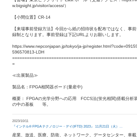
w.bigsight.jp/visitor/access/）
【小間位置】CR-14
【来場事前登録方法】今回から紙の招待状を配布ではなく、事前
録制となります。事前登録は下記URLよりお願いします。
https://www.nepconjapan.jp/tokyo/ja-jp/register.html?code=0915
596570813-LDH
===================================================
=
≪出展製品≫
製品名：FPGA相関器ボード(量産中)
概要： FPGAの光学分野への応用 FCCS法(蛍光相関)搭載分析
の中の基板 等。
2023/10/11
『インテル® FPGA テクノロジー・デイ(IFTD) 2023』 11月21日（火）
…
産業、放送、医療、防衛、ネットワーク、データセンター、車載