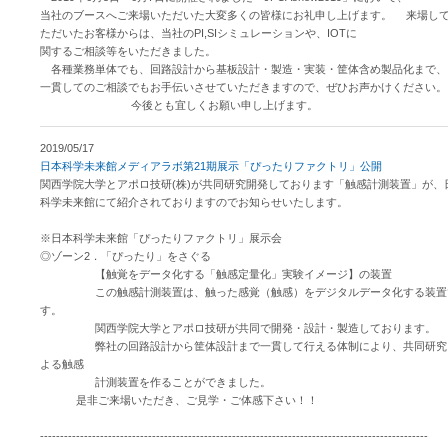
当社のブースへご来場いただいた大変多くの皆様にお礼申し上げます。 来場し
ただいたお客様からは、当社のPI,SIシミュレーションや、IOTに
関するご相談等をいただきました。
各種業務単体でも、回路設計から基板設計・製造・実装・筐体含め製品化まで、
一貫してのご相談でもお手伝いさせていただきますので、ぜひお声かけください。
今後とも宜しくお願い申し上げます。
2019/05/17
日本科学未来館メディアラボ第21期展示「ぴったりファクトリ」公開
関西学院大学とアポロ技研(株)が共同研究開発しております「触感計測装置」が、
科学未来館にて紹介されておりますのでお知らせいたします。
※日本科学未来館「ぴったりファクトリ」展示会
◎ゾーン2．「ぴったり」をさぐる
【触覚をデータ化する「触感定量化」実験イメージ】の装置
この触感計測装置は、触った感覚（触感）をデジタルデータ化する装置
す。
関西学院大学とアポロ技研が共同で開発・設計・製造しております。
弊社の回路設計から筐体設計まで一貫して行える体制により、共同研究
よる触感
計測装置を作ることができました。
是非ご来場いただき、ご見学・ご体感下さい！！
-------------------------------------------------------------------------------------------------