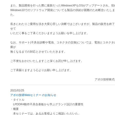
また、製品開発を行った際に最新だったWindowsXPもOSがアップデートされ、現
Windows10でのソフトウェア開発についても製品の供給が困難のため断念いたし
た。
長きにわたりご愛用を頂き大変心苦しい決断ではございますが、製品の販売を終了
せて
いただく事をご了承くださいますようお願いを申し上げます。
なお、サポート(不具合診断や電池、コネクタの交換)については、電池とコネクタ
庫が
無くなるまでの対応とさせていただきます。
ご不便をおかけいたしますこと深くお詫び申し上げます。
ご了承賜りますよう心よりお願い申し上げます。
アポロ技研株式
2021/01/25
アポロ技研Webセミナー のお知らせ
・タイトル
LPDDR4動作不具合基板から学ぶグランド設計の重要性
・概要
本セミナーでは、あるお客様よりご相談いただいた、