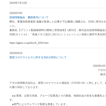
2020年7月13日
2020/07/03
技術情報協会 書籍発刊について
弊社、要素技術推進部 遠藤が執筆した記事が下記書籍に掲載され、5/29に発刊さ
した。
書籍名:【プリント配線板材料の開発と実装技術】(発刊元：株式会社技術情報協会)
内容(タイトル)：「高速メモリ設計に向けたシミュレーション技術と動作不具合対
https://gijutu.co.jp/doc/b_2054.htm
2020/04/10
新型コロナウイルスに対する当社の対応について
2020年4月
アポロ技
株式
アポロ技研株式会社は、新型コロナウイルス感染症（COVID-19）に対しまして、
の通り対応しております。
●お客様、お取引先様、グループ従業員とその家族、地域社会の安全を最優先と
す。
●部門によりテレワーク制度を推進しています。