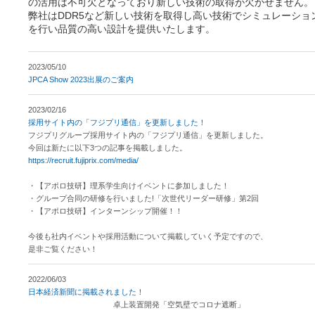
の活用は不可欠となっており新しい技術の取得が欠かせません。
弊社はDDR5など新しい技術を取得し高い技術でシミュレーショ
を行い品質の高い設計を提供いたします。
2023/05/10
JPCA Show 2023出展のご案内
2023/02/16
採用サイト内の「フジプリ通信」を更新しました！
フジプリグループ採用サイト内の「フジプリ通信」を更新しました。
今回は新たに以下3つの記事を掲載しました。
https://recruit.fujiprix.com/media/
・【アポロ技研】理系学生向けイベントに参加しました！
・グループ合同の研修を行いました!「次世代リーダー研修」第2回
・【アポロ技研】インターンシップ開催！！
今後も社内イベントや採用活動について掲載していく予定ですので、
是非ご覧ください！
2022/06/03
日本経済新聞に掲載されました！
卓上装置開発「空気壁でコロナ遮断」