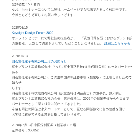
登録者数：500名弱
なお、当セミナーについては弊社ホームページでも視聴できるよう検討中です。
今後ともどうぞ宜しくお願い申し上げます。
2020/09/15
Keysight Design Forum 2020
オンラインセミナーにて弊社技術担当者が、
「高速信号伝送におけるグランド
の重要性」
と題して講演をさせていただくこととなりました。
詳細はこちらから
2020/07/13
四会富仕電子有限公司上場のお知らせ
富士プリント工業株式会社（並びに富士電路科技(香港)有限公司）の永久パートナ
ある
四会富仕電子有限公司が、この度中国深圳証券市場（創業板）に上場しましたので
知らせ
します。
四会富仕電子科技股份有限公司（設立当時は四会富士）の董事長、劉天明と
富士プリント工業株式会社の会長、荒井眞澄は、2008年の創業準備から今日まで
パートナーとして深く経営に関わってきました。
今後も両社の関係は永久パートナーとして、更なる関係強化に努め連携を図り、
お客様に貢献できる企業を目指してまいります。
2020年7月13日中国深圳証券（創業板）市場
証券番号：300852