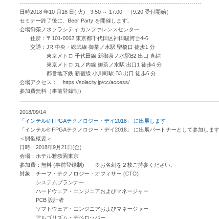
---------------------------------------------------------------------------------------------
日時2018 年10 月16 日( 火) 9:50 ～ 17:00 （9:20 受付開始）
セミナー終了後に、Beer Party を開催します。
会場御茶ノ水ソラシティ カンファレンスセンター
住所：〒101-0062 東京都千代田区神田駿河台4-6
交通：JR 中央・総武線 御茶ノ水駅 聖橋口 徒歩1 分
東京メトロ 千代田線 新御茶ノ水駅B2 出口 直結
東京メトロ 丸ノ内線 御茶ノ水駅 出口1 徒歩4 分
都営地下鉄 新宿線 小川町駅 B3 出口 徒歩6 分
会場アクセス： https://solacity.jp/cc/access/
参加費無料（事前登録制）
2018/09/14
「インテル® FPGAテクノロジー・デイ2018」 に出展します
「インテル® FPGAテクノロジー・デイ2018」 に出展パートナーとして参加しま
＜開催概要＞
日時：2018年9月21日(金)
会場：ホテル雅叙園東京
参加費：無料 (事前登録制) ※お名刺を２枚ご持参ください。
対象：チーフ・テクノロジー・オフィサー (CTO)
システムプランナー
ハードウェア・エンジニアおよびマネージャー
PCB 設計者
ソフトウェア・エンジニアおよびマネージャー
アルゴリズム・デベロッパー