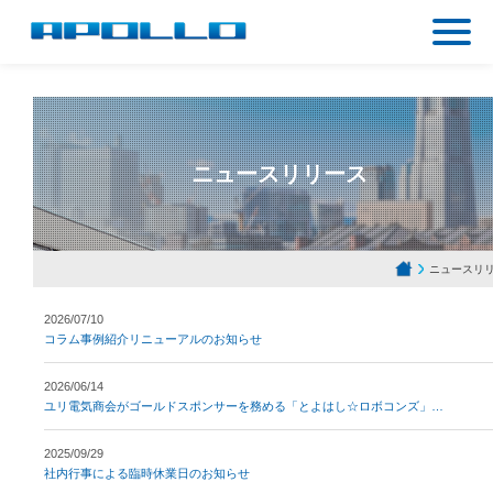
ニュースリリース
ニュースリ
2026/07/10
コラム事例紹介リニューアルのお知らせ
2026/06/14
ユリ電気商会がゴールドスポンサーを務める「とよはし☆ロボコンズ」
…
2025/09/29
社内行事による臨時休業日のお知らせ