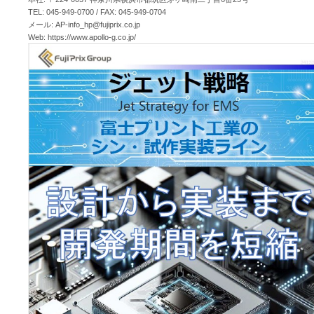
TEL: 045-949-0700 / FAX: 045-949-0704
メール: AP-info_hp@fujiprix.co.jp
Web: https://www.apollo-g.co.jp/