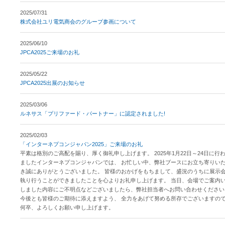
2025/07/31
株式会社ユリ電気商会のグループ参画について
2025/06/10
JPCA2025ご来場のお礼
2025/05/22
JPCA2025出展のお知らせ
2025/03/06
ルネサス「プリファード・パートナー」に認定されました!
2025/02/03
「インターネプコンジャパン2025」ご来場のお礼
平素は格別のご高配を賜り、厚く御礼申し上げます。 2025年1月22日～24日に行
ましたインターネプコンジャパンでは、 お忙しい中、弊社ブースにお立ち寄りい
き誠にありがとうございました。 皆様のおかげをもちまして、盛況のうちに展示
執り行うことができましたことを心よりお礼申し上げます。 当日、会場でご案内
しました内容にご不明点などございましたら、弊社担当者へお問い合わせください
今後とも皆様のご期待に添えますよう、 全力をあげて努める所存でございますの
何卒、よろしくお願い申し上げます。