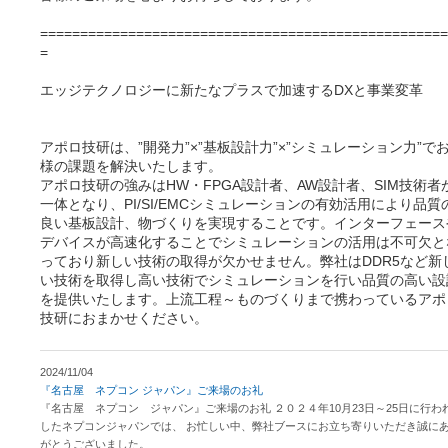
===================================================
=
エッジテクノロジーに新たなプラスで加速するDXと事業変革
アポロ技研は、”開発力”×”基板設計力”×”シミュレーション力”で
様の課題を解決いたします。
アポロ技研の強みはHW・FPGA設計者、AW設計者、SIM技術者
一体となり、PI/SI/EMCシミュレーションの有効活用により品質
良い基板設計、物づくりを実現することです。インターフェース
デバイスが高速化することでシミュレーションの活用は不可欠と
っており新しい技術の取得が欠かせません。弊社はDDR5など新
い技術を取得し高い技術でシミュレーションを行い品質の高い設
を提供いたします。上流工程～ものづくりまで携わっているアポ
技研におまかせください。
2024/11/04
『名古屋 ネプコン ジャパン』ご来場のお礼
『名古屋 ネプコン ジャパン』ご来場のお礼 ２０２４年10月23日～25日に行わ
したネプコンジャパンでは、 お忙しい中、弊社ブースにお立ち寄りいただき誠に
がとうございました。