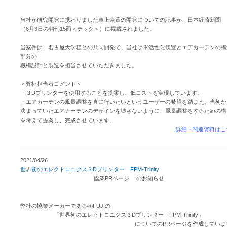
当社が研究開発に携わりました卓上装置の開発についての記事が、日本経済新聞
（6月3日の朝刊15面＜テック＞）に掲載されました。
当案件は、名古屋大学様との共同開発で、当社は不活性化装置とエアカーテンの構
部分の
機構設計と製造を担当させていただきました。
＜弊社担当者コメント＞
・３Dプリンターを使用することを提案し、低コストを実現しています。
・エアカーテンの風量調整を直に行いたいというユーザーの希望を踏まえ、当初か
決まっていたエアカーテンのデザインを壊さないように、風量調整をするための構
を考えて提案し、完成させています。
詳細・関連資料はこ
2021/04/26
世界初のエレクトロニクス３Dプリンター FPM-Trinity
協業PRページ のお知らせ
弊社の協業メーカーである㈱FUJIの
「世界初のエレクトロニクス３Dプリンター FPM-Trinity」
についてのPRページを作成していま