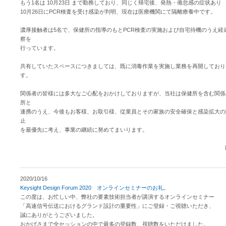
もう1名は 10月23日 まで勤務しており、同じく帰宅後、発熱・倦怠感の症状あり
10月26日にPCR検査を受け感染が判明、現在は医療機関にて隔離療養中です。
濃厚接触者は5名で、保健所の指導のもとPCR検査の実施および自宅待機のうえ経
察を
行っています。
共有していたスペースにつきましては、既に消毒作業を実施し業務を再開しており
す。
関係者の皆様には多大なご心配をおかけしておりますが、当社は保健所を含む関係
所と
連携のうえ、今後もお客様、お取引様、従業員とその家族の安全確保と感染拡大の
止
を最優先に考え、事業の継続に努めてまいります。
2020/10/16
Keysight Design Forum 2020 オンラインセミナーのお礼。
この度は、お忙しい中、弊社の要素技術担当者が講演するオンラインセミナー
「高速信号伝送におけるグランド設計の重要性」にご登録・ご視聴いただき、
誠にありがとうございました。
おかげさまで全セッションの中で最多の登録数、視聴数をいただけました。