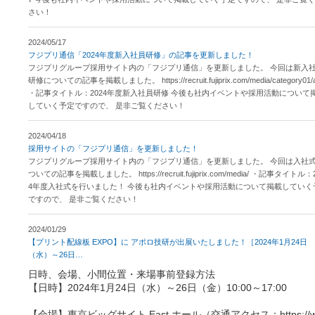
さい！
2024/05/17
フジプリ通信「2024年度新入社員研修」の記事を更新しました！
フジプリグループ採用サイト内の「フジプリ通信」を更新しました。 今回は新入
研修についての記事を掲載しました。 https://recruit.fujiprix.com/media/category01/
・記事タイトル：2024年度新入社員研修 今後も社内イベントや採用活動について
していく予定ですので、 是非ご覧ください！
2024/04/18
採用サイトの「フジプリ通信」を更新しました！
フジプリグループ採用サイト内の「フジプリ通信」を更新しました。 今回は入社
ついての記事を掲載しました。 https://recruit.fujiprix.com/media/ ・記事タイトル：
4年度入社式を行いました！ 今後も社内イベントや採用活動について掲載していく
ですので、 是非ご覧ください！
2024/01/29
【プリント配線板 EXPO】に アポロ技研が出展いたしました！［2024年1月24日
（水）～26日
…
日時、会場、小間位置・来場事前登録方法
【日時】2024年1月24日（水）～26日（金）10:00～17:00
【会場】東京ビッグサイト East ホール（交通アクセス：https://