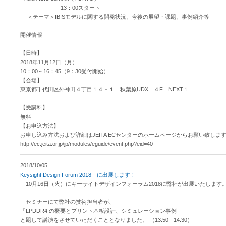
13：00スタート
＜テーマ＞IBISモデルに関する開発状況、今後の展望・課題、事例紹介等
開催情報
【日時】
2018年11月12日（月）
10：00～16：45（9：30受付開始）
【会場】
東京都千代田区外神田４丁目１４－１ 秋葉原UDX ４F NEXT１
【受講料】
無料
【お申込方法】
お申し込み方法および詳細はJEITA ECセンターのホームページからお願い致しま
http://ec.jeita.or.jp/jp/modules/eguide/event.php?eid=40
2018/10/05
Keysight Design Forum 2018 に出展します！
10月16日（火）にキーサイトデザインフォーラム2018に弊社が出展いたします
セミナーにて弊社の技術担当者が、
「LPDDR4 の概要とプリント基板設計、シミュレーション事例」
と題して講演をさせていただくこととなりました。 （13:50 - 14:30）