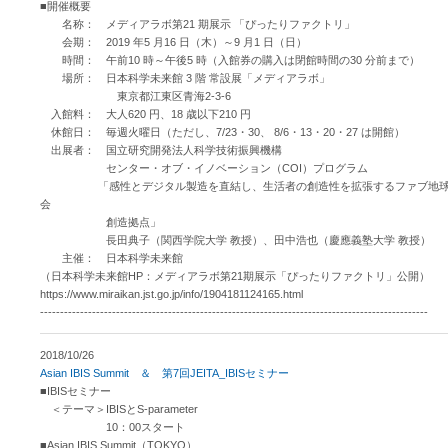
■開催概要
名称： メディアラボ第21 期展示 「ぴったりファクトリ」
会期： 2019 年5 月16 日（木）～9 月1 日（日）
時間： 午前10 時～午後5 時（入館券の購入は閉館時間の30 分前まで）
場所： 日本科学未来館 3 階 常設展「メディアラボ」
東京都江東区青海2-3-6
入館料： 大人620 円、18 歳以下210 円
休館日： 毎週火曜日（ただし、7/23・30、 8/6・13・20・27 は開館）
出展者： 国立研究開発法人科学技術振興機構
センター・オブ・イノベーション（COI）プログラム
「感性とデジタル製造を直結し、生活者の創造性を拡張するファブ地
会
創造拠点」
長田典子（関西学院大学 教授）、田中浩也（慶應義塾大学 教授）
主催： 日本科学未来館
（日本科学未来館HP：メディアラボ第21期展示「ぴったりファクトリ」公開）
https://www.miraikan.jst.go.jp/info/1904181124165.html
-------------------------------------------------------------------------------------------------
2018/10/26
Asian IBIS Summit ＆ 第7回JEITA_IBISセミナー
■IBISセミナー
＜テーマ＞IBISとS-parameter
10：00スタート
■Asian IBIS Summit（TOKYO）