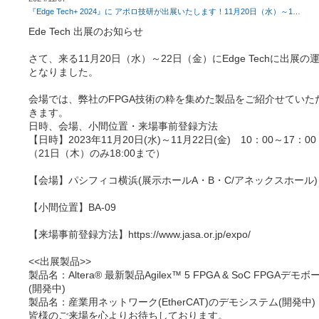
『Edge Tech+ 2024』に アポロ技研が出展いたします！11月20日（水）～1
…
Ede Tech 出展のお知らせ
さて、来る11月20日（水）～22日（金）にEdge Techに出展の
となりました。
会場では、弊社のFPGA技術の粋を集めた製品をご紹介せていた
きます。
日時、会場、小間位置・来場事前登録方法
【日時】2023年11月20日(水)～11月22日(金) 10：00～17：0
（21日（木）のみ18:00まで）
【会場】パシフィコ横浜(展示ホールA・B・C/アネックスホール)
【小間位置】BA-09
【来場事前登録方法】https://www.jasa.or.jp/expo/
<<出展製品>>
製品名：Altera® 最新製品Agilex™ 5 FPGA & SoC FPGAデモボ
(開発中)
製品名：産業用ネットワーク(EtherCAT)のデモシステム(開発中)
皆様のご来場を心よりお待ちしております。