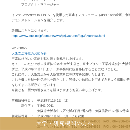
プロダクト・マネージャー
インテル®Arria® 10 FPGA を使用した高速インタフェース（JESD204B企画）制
デモンストレーションを紹介します。
詳細はこちらになります。
https://www.intel.co.jp/content/www/jp/ja/events/fpga/overview.html
2017/10/27
大阪支店移転のお知らせ
平素は格別のご高配を賜り厚く御礼申し上げます。
さて、このたびアポロ技研株式会社 大阪支店と、富士プリント工業株式会社 大阪
所は、平成29年11月1日より、 新事務所に統合移転することになりました。
これに伴い、大阪支店から大阪営業所に呼び方を変更いたします。
これを機に社員一同気持ちを新たにし、皆様のご信頼にお応えできるよう倍旧の努
をしてまいる所存でございます。
今後とも一層のお引き立てを賜りますようお願い申し上げます。
事務所移転日： 平成29年11月1日（水）
新住所： 〒541-0041
大阪府大阪市中央区北浜3丁目2番23号 大阪信愛ビル2階12号室
新電話番号 ： 平成29年11月6日（月）より変更
アポロ技研(株) TEL：06-4256-4658 FAX：06-4256-467
大学・研究機関の方へ
富士プリント工業(株) TEL：06-4256-4668 FAX：06-4256-467