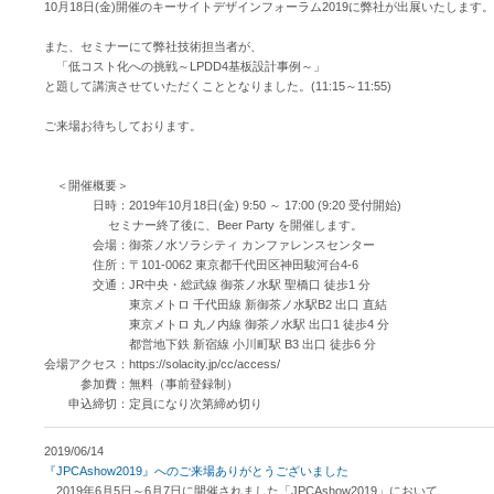
10月18日(金)開催のキーサイトデザインフォーラム2019に弊社が出展いたします。
また、セミナーにて弊社技術担当者が、
「低コスト化への挑戦～LPDD4基板設計事例～」
と題して講演させていただくこととなりました。(11:15～11:55)
ご来場お待ちしております。
＜開催概要＞
日時：2019年10月18日(金) 9:50 ～ 17:00 (9:20 受付開始)
セミナー終了後に、Beer Party を開催します。
会場：御茶ノ水ソラシティ カンファレンスセンター
住所：〒101-0062 東京都千代田区神田駿河台4-6
交通：JR中央・総武線 御茶ノ水駅 聖橋口 徒歩1 分
東京メトロ 千代田線 新御茶ノ水駅B2 出口 直結
東京メトロ 丸ノ内線 御茶ノ水駅 出口1 徒歩4 分
都営地下鉄 新宿線 小川町駅 B3 出口 徒歩6 分
会場アクセス：https://solacity.jp/cc/access/
参加費：無料（事前登録制）
申込締切：定員になり次第締め切り
2019/06/14
『JPCAshow2019』へのご来場ありがとうございました
2019年6月5日～6月7日に開催されました「JPCAshow2019」において、