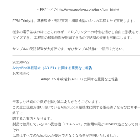
＜PRﾍﾟｰｼﾞ＞http://www.apollo-g.co.jp/task/fpm_trinity/
FPM-Trinityは、基板製造・部品実装・樹脂成型の３つの工程１台で実現します。
従来の電子基板の枠にとらわれず、３Dプリンターの特性を活かし自由に形状をカ
マイズでき、 工程間の移動時間が削減できるので納期の短縮を可能にします。
サンプルの受託製造が大好評です。ぜひサンプル試作にご活用ください。
2021/04/22
AdaptEco車載端末（AD-E1）に関する重要なご報告
お客様各位
AdaptEco 車載端末(AD-E1) に関する重要なご報告
平素より格別のご愛好を賜り誠にありがとうございます。
この度は現在お使い頂いているAdaptEco車載端末に関する販売終了ならびにサポ
終了に
関するご案内となります。
製品で使用しているGPS受信機「CCA-552J」の耐用年限が2024/9/1迄となってお
それ
以降はすべてのAdaptEcoが使用できなくなる事が判明いたしました。