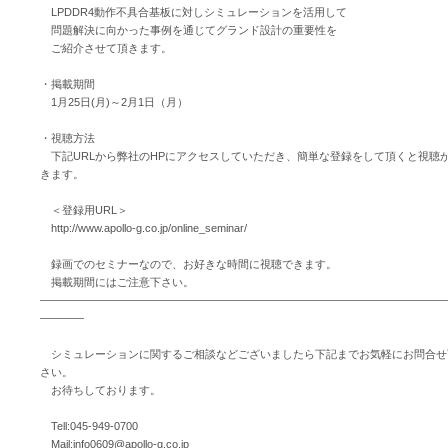
LPDDR4動作不具合基板に対しシミュレーションを活用して
問題解決に向かった事例を通じてグランド設計の重要性を
ご紹介させて頂きます。
・掲載期間
1月25日(月)～2月1日（月）
・視聴方法
下記URLから弊社のHPにアクセスしていただき、簡単な登録をして頂くと視聴
きます。
＜登録用URL＞
http://www.apollo-g.co.jp/online_seminar/
録画でのセミナーなので、お好きな時間に視聴できます。
掲載期間にはご注意下さい。
―――――――――――――――――――――――――――――――――――――
――――
シミュレーションに関するご相談などございましたら下記までお気軽にお問合せ
さい。
お待ちしております。
Tell:045-949-0700
Mail:info0609@apollo-g.co.jp