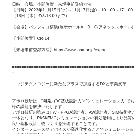
日時、会場、小間位置・来場事前登録方法
【日時】2023年11月15日(水)～11月17日(金) 10：00～17：0
（16日（木）のみ18:00まで）
【会場】パシフィコ横浜(展示ホールA・B・C/アネックスホール)
【小間位置】CR-14
【来場事前登録方法】https://www.jasa.or.jp/expo/
===================================================
=
エッジテクノロジーに新たなプラスで加速するDXと事業変革
アポロ技研は、”開発力”×”基板設計力”×”シミュレーション力”で
様の課題を解決いたします。
アポロ技研の強みはHW・FPGA設計者、AW設計者、SIM技術者
一体となり、PI/SI/EMCシミュレーションの有効活用により品質
良い基板設計、物づくりを実現することです。
インターフェースやデバイスが高速化することでシミュレーショ