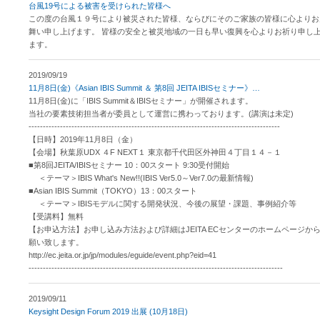
台風19号による被害を受けられた皆様へ
この度の台風１９号により被災された皆様、ならびにそのご家族の皆様に心よりお
舞い申し上げます。 皆様の安全と被災地域の一日も早い復興を心よりお祈り申し
ます。
2019/09/19
11月8日(金)《Asian IBIS Summit ＆ 第8回 JEITA IBISセミナー》
…
11月8日(金)に「IBIS Summit＆IBISセミナー」が開催されます。
当社の要素技術担当者が委員として運営に携わっております。(講演は未定)
----------------------------------------------------------------------------------------
【日時】2019年11月8日（金）
【会場】秋葉原UDX ４F NEXT１ 東京都千代田区外神田４丁目１４－１
■第8回JEITA/IBISセミナー 10：00スタート 9:30受付開始
＜テーマ＞IBIS What's New!!(IBIS Ver5.0～Ver7.0の最新情報)
■Asian IBIS Summit（TOKYO）13：00スタート
＜テーマ＞IBISモデルに関する開発状況、今後の展望・課題、事例紹介等
【受講料】無料
【お申込方法】お申し込み方法および詳細はJEITA ECセンターのホームページか
願い致します。
http://ec.jeita.or.jp/jp/modules/eguide/event.php?eid=41
-----------------------------------------------------------------------------------------
2019/09/11
Keysight Design Forum 2019 出展 (10月18日)