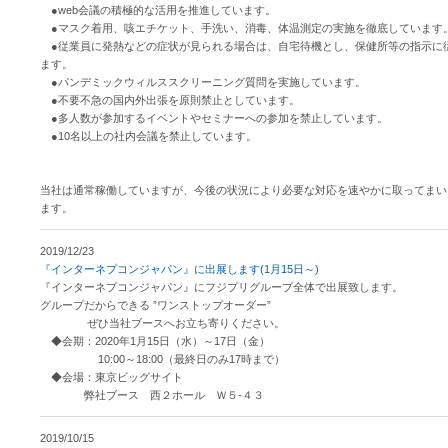
●web会議の積極的な活用を推進しています。
●マスク着用、咳エチケット、手洗い、消毒、体温測定の実施を徹底しています
●従業員に発熱などの症状が見られる場合は、自宅待機とし、保健所等の指示に
ます。
●パンデミックウィルススクリーニング質問を実施しています。
●不要不急の国内外出張を原則禁止としています。
●多人数が参加するイベントやセミナーへの参加を禁止しています。
●10名以上の社内会議を禁止しています。
当社は通常稼働していますが、今後の状況により必要な対応を速やかに取ってまい
ます。
2019/12/23
『インターネプコンジャパン』に出展します(1月15日～)
『インターネプコンジャパン』にフジプリグループ全体で出展致します。
グループだからできる ”ワンストップオーダー”
ぜひ当社ブースへお立ち寄りください。
◆会期：2020年1月15日（水）～17日（金）
10:00～18:00（最終日のみ17時まで）
◆会場：東京ビッグサイト
弊社ブース 西２ホール Ｗ５-４３
2019/10/15