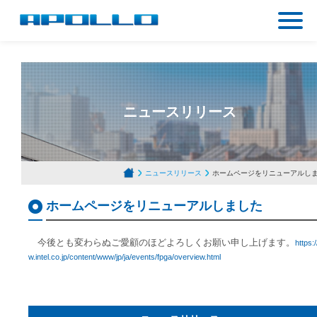
ニュースリリース
ニュースリリース
ホームページをリニューアルし
ホームページをリニューアルしました
今後とも変わらぬご愛顧のほどよろしくお願い申し上げます。
https:
w.intel.co.jp/content/www/jp/ja/events/fpga/overview.html