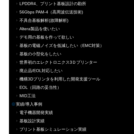
LPDDR4、プリント基板設計の勘所
56Gbps PAM-4（高周波伝送技術)
不具合基板解析(故障解析)
Altera製品を使いたい
デモ用の基板を作って欲しい
基板の電磁ノイズを低減したい（EMC対策）
基板の小型化をしたい
世界初のエレクトロニクス3Ｄプリンター
廃止品/EOL対応したい
機構3Dプリンタを利用した開発支援ツール
EOL（回路の妥当性）
MID工法
実績/導入事例
電子機器開発実績
基板設計実績
プリント基板シミュレーション実績