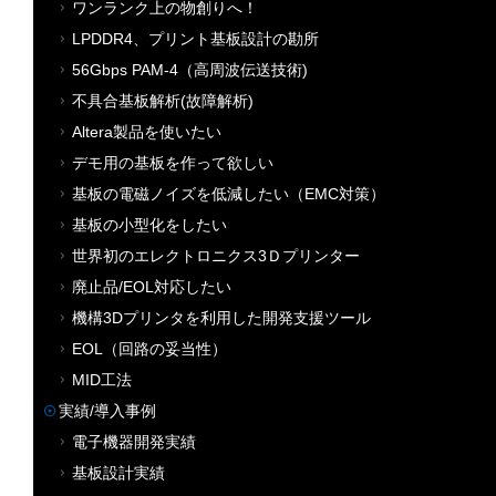
ワンランク上の物創りへ！
LPDDR4、プリント基板設計の勘所
56Gbps PAM-4（高周波伝送技術)
不具合基板解析(故障解析)
Altera製品を使いたい
デモ用の基板を作って欲しい
基板の電磁ノイズを低減したい（EMC対策）
基板の小型化をしたい
世界初のエレクトロニクス3Ｄプリンター
廃止品/EOL対応したい
機構3Dプリンタを利用した開発支援ツール
EOL（回路の妥当性）
MID工法
実績/導入事例
電子機器開発実績
基板設計実績