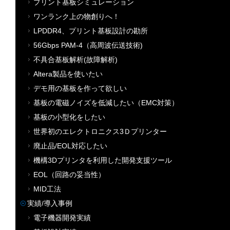
プリント基板シミュレーション
ワンランク上の物創りへ！
LPDDR4、プリント基板設計の勘所
56Gbps PAM-4（高周波伝送技術)
不具合基板解析(故障解析)
Altera製品を使いたい
デモ用の基板を作って欲しい
基板の電磁ノイズを低減したい（EMC対策）
基板の小型化をしたい
世界初のエレクトロニクス3Ｄプリンター
廃止品/EOL対応したい
機構3Dプリンタを利用した開発支援ツール
EOL（回路の妥当性）
MID工法
実績/導入事例
電子機器開発実績