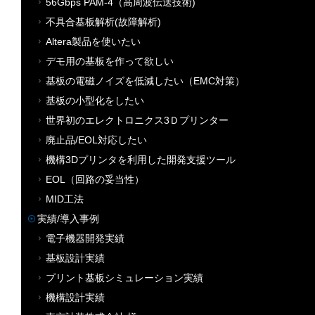
56Gbps PAM-4（高周波伝送技術)
不具合基板解析(故障解析)
Altera製品を使いたい
デモ用の基板を作って欲しい
基板の電磁ノイズを低減したい（EMC対策）
基板の小型化をしたい
世界初のエレクトロニクス3Ｄプリンター
廃止品/EOL対応したい
機構3Dプリンタを利用した開発支援ツール
EOL（回路の妥当性）
MID工法
実績/導入事例
電子機器開発実績
基板設計実績
プリント基板シミュレーション実績
機構設計実績