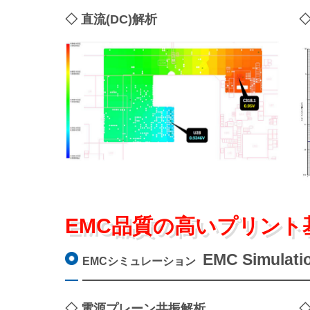
◇ 直流(DC)解析
◇
EMC品質の高いプリント基
EMC Simulati
EMCシミュレーション
◇ 電源プレーン共振解析