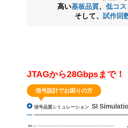
高い
基板品質
、
低コス
そして、
試作回
JTAGから28Gbpsまで！
信号設計でお困りの方
SI Simulati
信号品質シミュレーション