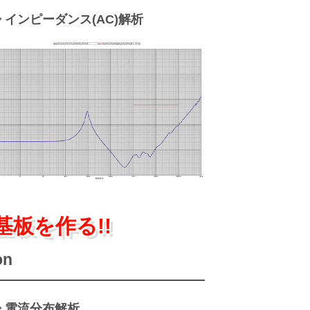
 インピーダンス(AC)解析
板を作る!!
on
◇ 電流分布解析