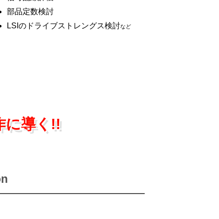
部品定数検討
LSIのドライブストレングス検討
など
に導く!!
on