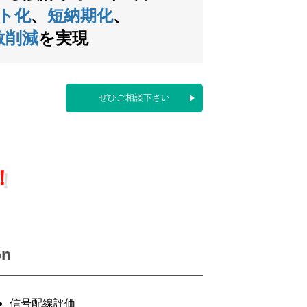
ト化
、
短納期化
、
数削減
を実現
ぜひご相談下さい
！
on
信号配線評価