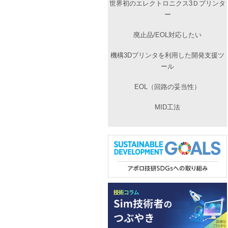
世界初のエレクトロニクス3Ｄプリンタ
ー
廃止品/EOL対応したい
機構3Dプリンタを利用した開発支援ツ
ール
EOL（回路の妥当性）
MID工法