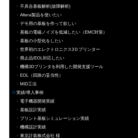
不具合基板解析(故障解析)
Altera製品を使いたい
デモ用の基板を作って欲しい
基板の電磁ノイズを低減したい（EMC対策）
基板の小型化をしたい
世界初のエレクトロニクス3Ｄプリンター
廃止品/EOL対応したい
機構3Dプリンタを利用した開発支援ツール
EOL（回路の妥当性）
MID工法
実績/導入事例
電子機器開発実績
基板設計実績
プリント基板シミュレーション実績
機構設計実績
東京計装株式会社 様