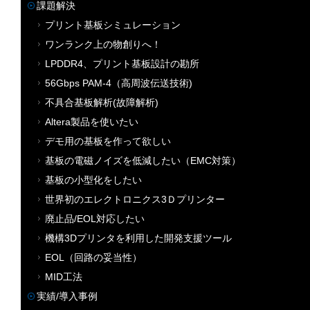
課題解決
プリント基板シミュレーション
ワンランク上の物創りへ！
LPDDR4、プリント基板設計の勘所
56Gbps PAM-4（高周波伝送技術)
不具合基板解析(故障解析)
Altera製品を使いたい
デモ用の基板を作って欲しい
基板の電磁ノイズを低減したい（EMC対策）
基板の小型化をしたい
世界初のエレクトロニクス3Ｄプリンター
廃止品/EOL対応したい
機構3Dプリンタを利用した開発支援ツール
EOL（回路の妥当性）
MID工法
実績/導入事例