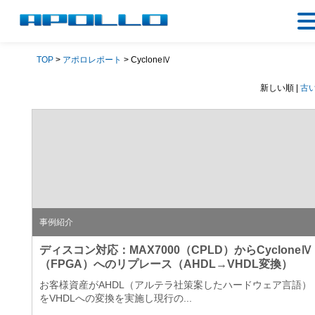
TOP
>
アポロレポート
> CycloneⅣ
新しい順 |
古
事例紹介
ディスコン対応：MAX7000（CPLD）からCycloneⅣ
（FPGA）へのリプレース（AHDL→VHDL変換）
お客様資産がAHDL（アルテラ社策案したハードウェア言語）
をVHDLへの変換を実施し現行の...