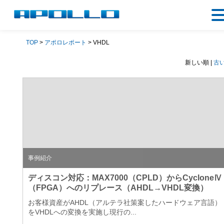
TOP
>
アポロレポート
> VHDL
新しい順 |
古
事例紹介
ディスコン対応：MAX7000（CPLD）からCycloneⅣ
（FPGA）へのリプレース（AHDL→VHDL変換）
お客様資産がAHDL（アルテラ社策案したハードウェア言語）
をVHDLへの変換を実施し現行の...