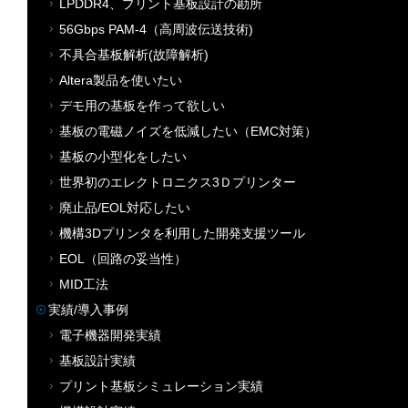
LPDDR4、プリント基板設計の勘所
56Gbps PAM-4（高周波伝送技術)
不具合基板解析(故障解析)
Altera製品を使いたい
デモ用の基板を作って欲しい
基板の電磁ノイズを低減したい（EMC対策）
基板の小型化をしたい
世界初のエレクトロニクス3Ｄプリンター
廃止品/EOL対応したい
機構3Dプリンタを利用した開発支援ツール
EOL（回路の妥当性）
MID工法
実績/導入事例
電子機器開発実績
基板設計実績
プリント基板シミュレーション実績