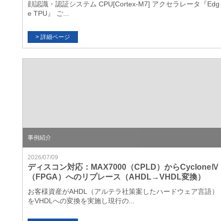
顔認識・認証システム CPU[Cortex-M7] アクセラレータ『Edg
e TPU』 ご...
事例紹介
2026/07/09
ディスコン対応：MAX7000（CPLD）からCycloneⅣ
（FPGA）へのリプレース（AHDL→VHDL変換）
お客様資産がAHDL（アルテラ社策案したハードウェア言語）
をVHDLへの変換を実施し現行の...