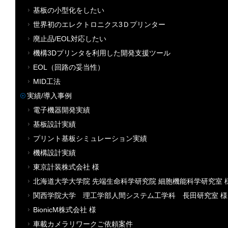
基板の小型化をしたい
世界初のエレクトロニクス3Ｄプリンター
廃止品/EOL対応したい
機構3Dプリンタを利用した開発支援ツール
EOL（回路の妥当性）
MID工法
実績/導入事例
電子機器開発実績
基板設計実績
プリント基板シミュレーション実績
機構設計実績
東京計装株式会社 様
北海道大学大学院 先端生命科学研究院 細胞機能科学研究室 
関西学院大学 理工学部人間システム工学科 長田研究室 様
BionicM株式会社 様
車載カメラリワークご依頼案件